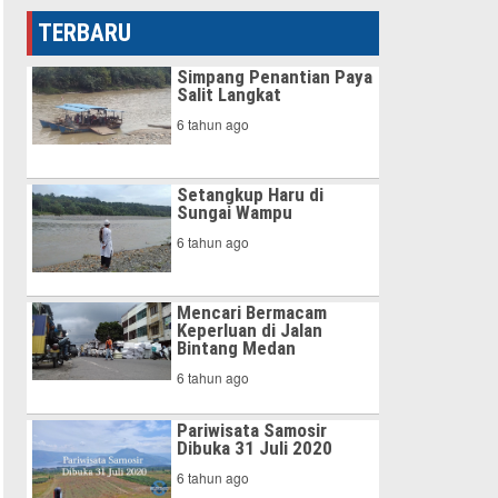
TERBARU
Simpang Penantian Paya
Salit Langkat
6 tahun ago
Setangkup Haru di
Sungai Wampu
6 tahun ago
Mencari Bermacam
Keperluan di Jalan
Bintang Medan
6 tahun ago
Pariwisata Samosir
Dibuka 31 Juli 2020
6 tahun ago