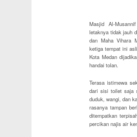
Masjid Al-Musann
letaknya tidak jauh 
dan Maha Vihara M
ketiga tempat ini as
Kota Medan dijadikan
handai tolan.
Terasa istimewa sek
dari sisi toilet saj
duduk, wangi, dan ka
rasanya tampan berk
ditempatkan terpisa
percikan najis air k