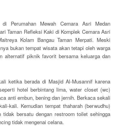
if di Perumahan Mewah Cemara Asri Medan
dari Taman Refleksi Kaki di Komplek Cemara Asri
aitreya Kolam Bangau Taman Merpati. Meski
linya bukan tempat wisata akan tetapi oleh warga
 alternatif piknik favorit bersama keluarga dan
ali ketika berada di Masjid Al-Musannif karena
a seperti hotel berbintang lima, water closet (wc)
ca anti embun, bening dan jernih. Berkaca sekali
ali-kali. Kemudian tempat thaharah (berwudhu)
h tidak bersatu dengan restroom toilet sehingga
encing tidak mengenai celana.