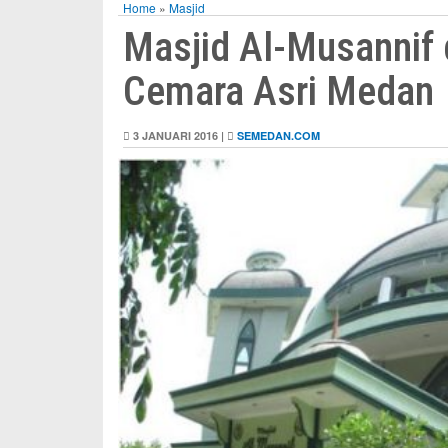
Home
»
Masjid
Masjid Al-Musannif
Cemara Asri Medan
3 JANUARI 2016 |
SEMEDAN.COM