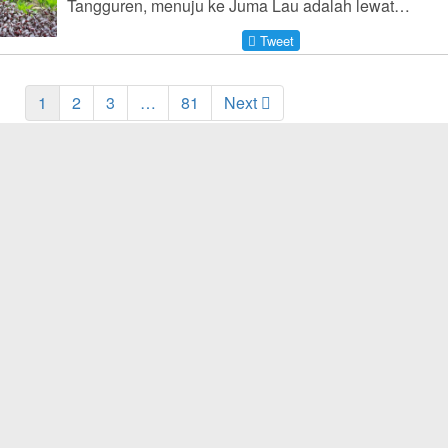
Tangguren, menuju ke Juma Lau adalah lewat…
Tweet
1
2
3
…
81
Next