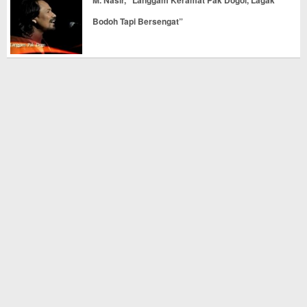
M. Nasir, “Langgam Keramat Pak Dogol, Lagak
Bodoh Tapi Bersengat”