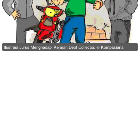
Ilustrasi Jurus Menghadapi Kejaran Debt Collector. © Kompasiana