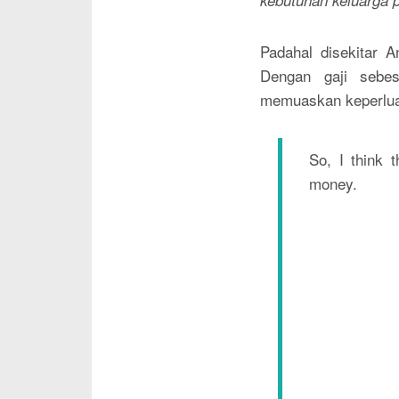
kebutuhan keluarga 
Padahal disekitar A
Dengan gaji sebes
memuaskan keperlu
So, I think 
money.