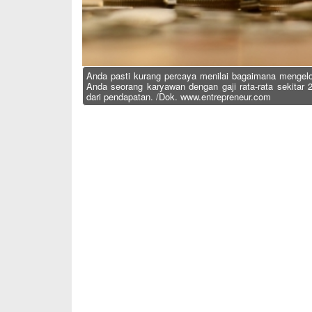
Anda pasti kurang percaya menilai bagaimana mengelol
Anda seorang karyawan dengan gaji rata-rata sekitar 2
dari pendapatan. /Dok. www.entrepreneur.com