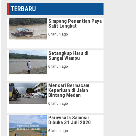
TERBARU
Simpang Penantian Paya
Salit Langkat
6 tahun ago
Setangkup Haru di
Sungai Wampu
6 tahun ago
Mencari Bermacam
Keperluan di Jalan
Bintang Medan
6 tahun ago
Pariwisata Samosir
Dibuka 31 Juli 2020
6 tahun ago