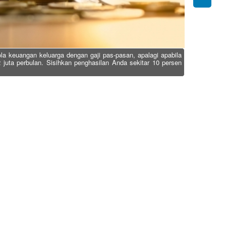
a keuangan keluarga dengan gaji pas-pasan, apalagi apabila
 juta perbulan. Sisihkan penghasilan Anda sekitar 10 persen