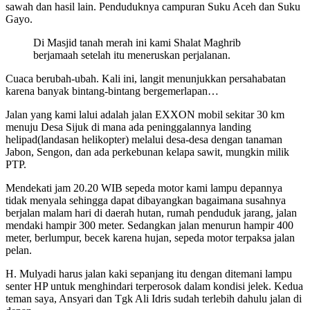
sawah dan hasil lain. Penduduknya campuran Suku Aceh dan Suku
Gayo.
Di Masjid tanah merah ini kami Shalat Maghrib
berjamaah setelah itu meneruskan perjalanan.
Cuaca berubah-ubah. Kali ini, langit menunjukkan persahabatan
karena banyak bintang-bintang bergemerlapan…
Jalan yang kami lalui adalah jalan EXXON mobil sekitar 30 km
menuju Desa Sijuk di mana ada peninggalannya landing
helipad(landasan helikopter) melalui desa-desa dengan tanaman
Jabon, Sengon, dan ada perkebunan kelapa sawit, mungkin milik
PTP.
Mendekati jam 20.20 WIB sepeda motor kami lampu depannya
tidak menyala sehingga dapat dibayangkan bagaimana susahnya
berjalan malam hari di daerah hutan, rumah penduduk jarang, jalan
mendaki hampir 300 meter. Sedangkan jalan menurun hampir 400
meter, berlumpur, becek karena hujan, sepeda motor terpaksa jalan
pelan.
H. Mulyadi harus jalan kaki sepanjang itu dengan ditemani lampu
senter HP untuk menghindari terperosok dalam kondisi jelek. Kedua
teman saya, Ansyari dan Tgk Ali Idris sudah terlebih dahulu jalan di