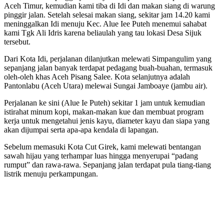
Aceh Timur, kemudian kami tiba di Idi dan makan siang di warung
pinggir jalan. Setelah selesai makan siang, sekitar jam 14.20 kami
meninggalkan Idi menuju Kec. Alue Iee Puteh menemui sahabat
kami Tgk Ali Idris karena beliaulah yang tau lokasi Desa Sijuk
tersebut.
Dari Kota Idi, perjalanan dilanjutkan melewati Simpangulim yang
sepanjang jalan banyak terdapat pedagang buah-buahan, termasuk
oleh-oleh khas Aceh Pisang Salee. Kota selanjutnya adalah
Pantonlabu (Aceh Utara) melewai Sungai Jamboaye (jambu air).
Perjalanan ke sini (Alue Ie Puteh) sekitar 1 jam untuk kemudian
istirahat minum kopi, makan-makan kue dan membuat program
kerja untuk mengetahui jenis kayu, diameter kayu dan siapa yang
akan dijumpai serta apa-apa kendala di lapangan.
Sebelum memasuki Kota Cut Girek, kami melewati bentangan
sawah hijau yang terhampar luas hingga menyerupai “padang
rumput” dan rawa-rawa. Sepanjang jalan terdapat pula tiang-tiang
listrik menuju perkampungan.