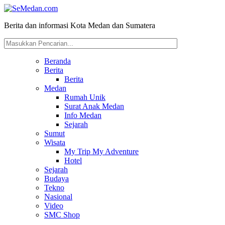
Berita dan informasi Kota Medan dan Sumatera
Beranda
Berita
Berita
Medan
Rumah Unik
Surat Anak Medan
Info Medan
Sejarah
Sumut
Wisata
My Trip My Adventure
Hotel
Sejarah
Budaya
Tekno
Nasional
Video
SMC Shop