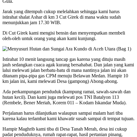
Gula.
Jarak yang ditempuh cukup melelahkan sehingga kami harus
istirahat shalat Ashar di km 3 Cut Girek di mana waktu sudah
menunjukkan jam 17.30 WIB.
Di Cut Girek kami mengisi bensin dan menyempatkan membeli
oleh-oleh untuk orang yang akan kami kunjungi.
Istirahat 10 menit langsung tancap gas karena yang dituju masih
jauh sedangkan cuaca agak kurang bersahabat. Dan jalan yang kami
lalui melewati jalan berbatu-batu di mana nantinya jalan ini akan
ditanam pipa-pipa gas CPM menuju Belawan Medan. Hampir 10
km jalan ini, kami melewati Desa (gampong) Abong-abong.
Ada perkampungan penduduk (kampung ramai, sawah-sawah dan
hutan kecil). Dan kami juga melewati pos TNI Batalyon 113
(Rembele, Bener Meriah, Korem 011 – Kodam Iskandar Muda).
Perjalanan harus dilanjutkan walaupun sampai malam hari tiba
karena kalau terlambat kami khawatir susah sampai di tempat tujuan.
Hampir Maghrib kami tiba di Desa Tanah Merah, desa ini cukup
padat penduduknya, rumah rapat-rapat, hasil pertanian pinang,