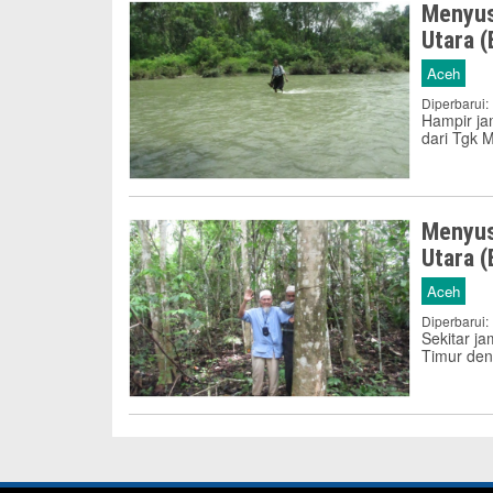
Menyus
Utara (
Aceh
Diperbarui:
Hampir ja
dari Tgk M
Menyus
Utara (
Aceh
Diperbarui:
Sekitar j
Timur den