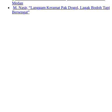
Medan
M. Nasir, “Langgam Keramat Pak Dogol, Lagak Bodoh Tapi
Bersengat”