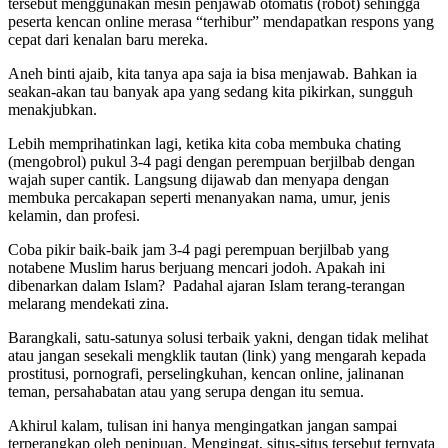
tersebut menggunakan mesin penjawab otomatis (robot) sehingga
peserta kencan online merasa “terhibur” mendapatkan respons yang
cepat dari kenalan baru mereka.
Aneh binti ajaib, kita tanya apa saja ia bisa menjawab. Bahkan ia
seakan-akan tau banyak apa yang sedang kita pikirkan, sungguh
menakjubkan.
Lebih memprihatinkan lagi, ketika kita coba membuka chating
(mengobrol) pukul 3-4 pagi dengan perempuan berjilbab dengan
wajah super cantik. Langsung dijawab dan menyapa dengan
membuka percakapan seperti menanyakan nama, umur, jenis
kelamin, dan profesi.
Coba pikir baik-baik jam 3-4 pagi perempuan berjilbab yang
notabene Muslim harus berjuang mencari jodoh. Apakah ini
dibenarkan dalam Islam? Padahal ajaran Islam terang-terangan
melarang mendekati zina.
Barangkali, satu-satunya solusi terbaik yakni, dengan tidak melihat
atau jangan sesekali mengklik tautan (link) yang mengarah kepada
prostitusi, pornografi, perselingkuhan, kencan online, jalinanan
teman, persahabatan atau yang serupa dengan itu semua.
Akhirul kalam, tulisan ini hanya mengingatkan jangan sampai
terperangkap oleh penipuan. Mengingat, situs-situs tersebut ternyata