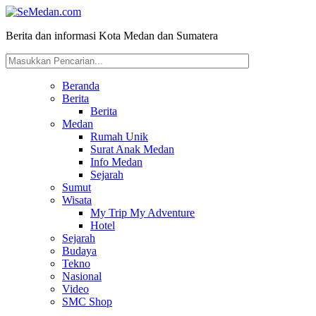
Berita dan informasi Kota Medan dan Sumatera
Beranda
Berita
Berita
Medan
Rumah Unik
Surat Anak Medan
Info Medan
Sejarah
Sumut
Wisata
My Trip My Adventure
Hotel
Sejarah
Budaya
Tekno
Nasional
Video
SMC Shop