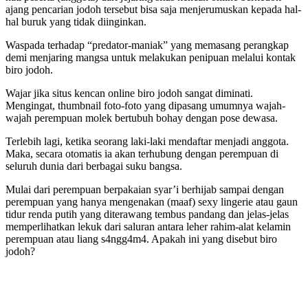
ajang pencarian jodoh tersebut bisa saja menjerumuskan kepada hal-
hal buruk yang tidak diinginkan.
Waspada terhadap “predator-maniak” yang memasang perangkap
demi menjaring mangsa untuk melakukan penipuan melalui kontak
biro jodoh.
Wajar jika situs kencan online biro jodoh sangat diminati.
Mengingat, thumbnail foto-foto yang dipasang umumnya wajah-
wajah perempuan molek bertubuh bohay dengan pose dewasa.
Terlebih lagi, ketika seorang laki-laki mendaftar menjadi anggota.
Maka, secara otomatis ia akan terhubung dengan perempuan di
seluruh dunia dari berbagai suku bangsa.
Mulai dari perempuan berpakaian syar’i berhijab sampai dengan
perempuan yang hanya mengenakan (maaf) sexy lingerie atau gaun
tidur renda putih yang diterawang tembus pandang dan jelas-jelas
memperlihatkan lekuk dari saluran antara leher rahim-alat kelamin
perempuan atau liang s4ngg4m4. Apakah ini yang disebut biro
jodoh?