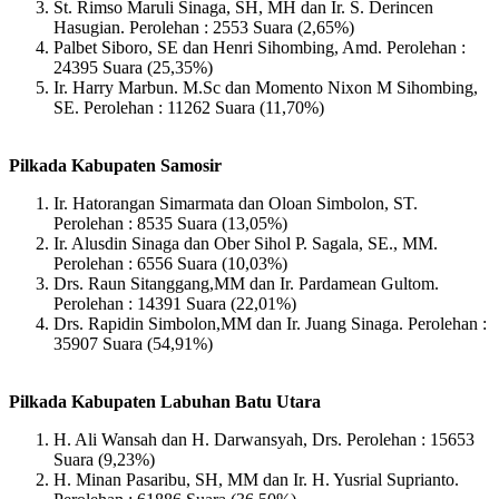
St. Rimso Maruli Sinaga, SH, MH dan Ir. S. Derincen
Hasugian. Perolehan : 2553 Suara (2,65%)
Palbet Siboro, SE dan Henri Sihombing, Amd. Perolehan :
24395 Suara (25,35%)
Ir. Harry Marbun. M.Sc dan Momento Nixon M Sihombing,
SE. Perolehan : 11262 Suara (11,70%)
Pilkada Kabupaten Samosir
Ir. Hatorangan Simarmata dan Oloan Simbolon, ST.
Perolehan : 8535 Suara (13,05%)
Ir. Alusdin Sinaga dan Ober Sihol P. Sagala, SE., MM.
Perolehan : 6556 Suara (10,03%)
Drs. Raun Sitanggang,MM dan Ir. Pardamean Gultom.
Perolehan : 14391 Suara (22,01%)
Drs. Rapidin Simbolon,MM dan Ir. Juang Sinaga. Perolehan :
35907 Suara (54,91%)
Pilkada Kabupaten Labuhan Batu Utara
H. Ali Wansah dan H. Darwansyah, Drs. Perolehan : 15653
Suara (9,23%)
H. Minan Pasaribu, SH, MM dan Ir. H. Yusrial Suprianto.