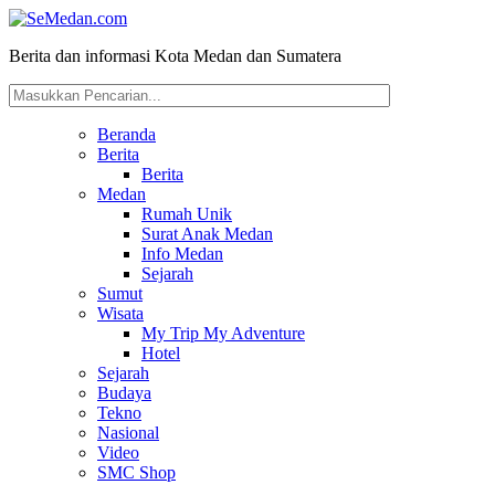
Berita dan informasi Kota Medan dan Sumatera
Beranda
Berita
Berita
Medan
Rumah Unik
Surat Anak Medan
Info Medan
Sejarah
Sumut
Wisata
My Trip My Adventure
Hotel
Sejarah
Budaya
Tekno
Nasional
Video
SMC Shop