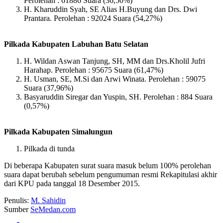
Perolehan : 61886 Suara (36,50%)
H. Kharuddin Syah, SE Alias H.Buyung dan Drs. Dwi
Prantara. Perolehan : 92024 Suara (54,27%)
Pilkada Kabupaten Labuhan Batu Selatan
H. Wildan Aswan Tanjung, SH, MM dan Drs.Kholil Jufri
Harahap. Perolehan : 95675 Suara (61,47%)
H. Usman, SE, M.Si dan Arwi Winata. Perolehan : 59075
Suara (37,96%)
Basyaruddin Siregar dan Yuspin, SH. Perolehan : 884 Suara
(0,57%)
Pilkada Kabupaten Simalungun
Pilkada di tunda
Di beberapa Kabupaten surat suara masuk belum 100% perolehan
suara dapat berubah sebelum pengumuman resmi Rekapitulasi akhir
dari KPU pada tanggal 18 Desember 2015.
Penulis:
M. Sahidin
Sumber
SeMedan.com