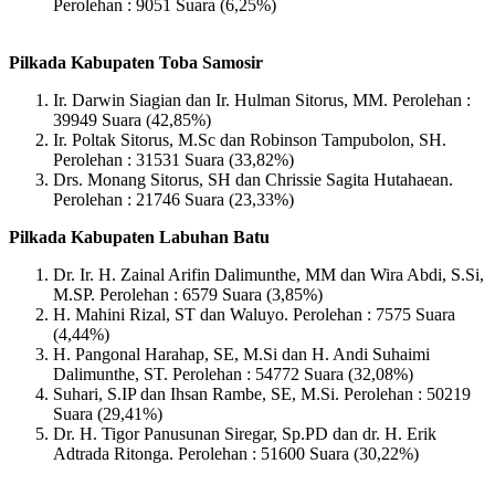
Perolehan : 9051 Suara (6,25%)
Pilkada Kabupaten Toba Samosir
Ir. Darwin Siagian dan Ir. Hulman Sitorus, MM. Perolehan :
39949 Suara (42,85%)
Ir. Poltak Sitorus, M.Sc dan Robinson Tampubolon, SH.
Perolehan : 31531 Suara (33,82%)
Drs. Monang Sitorus, SH dan Chrissie Sagita Hutahaean.
Perolehan : 21746 Suara (23,33%)
Pilkada Kabupaten Labuhan Batu
Dr. Ir. H. Zainal Arifin Dalimunthe, MM dan Wira Abdi, S.Si,
M.SP. Perolehan : 6579 Suara (3,85%)
H. Mahini Rizal, ST dan Waluyo. Perolehan : 7575 Suara
(4,44%)
H. Pangonal Harahap, SE, M.Si dan H. Andi Suhaimi
Dalimunthe, ST. Perolehan : 54772 Suara (32,08%)
Suhari, S.IP dan Ihsan Rambe, SE, M.Si. Perolehan : 50219
Suara (29,41%)
Dr. H. Tigor Panusunan Siregar, Sp.PD dan dr. H. Erik
Adtrada Ritonga. Perolehan : 51600 Suara (30,22%)