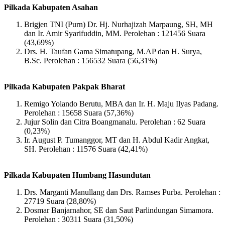
Pilkada Kabupaten Asahan
Brigjen TNI (Purn) Dr. Hj. Nurhajizah Marpaung, SH, MH
dan Ir. Amir Syarifuddin, MM. Perolehan : 121456 Suara
(43,69%)
Drs. H. Taufan Gama Simatupang, M.AP dan H. Surya,
B.Sc. Perolehan : 156532 Suara (56,31%)
Pilkada Kabupaten Pakpak Bharat
Remigo Yolando Berutu, MBA dan Ir. H. Maju Ilyas Padang.
Perolehan : 15658 Suara (57,36%)
Jujur Solin dan Citra Boangmanalu. Perolehan : 62 Suara
(0,23%)
Ir. August P. Tumanggor, MT dan H. Abdul Kadir Angkat,
SH. Perolehan : 11576 Suara (42,41%)
Pilkada Kabupaten Humbang Hasundutan
Drs. Marganti Manullang dan Drs. Ramses Purba. Perolehan :
27719 Suara (28,80%)
Dosmar Banjarnahor, SE dan Saut Parlindungan Simamora.
Perolehan : 30311 Suara (31,50%)