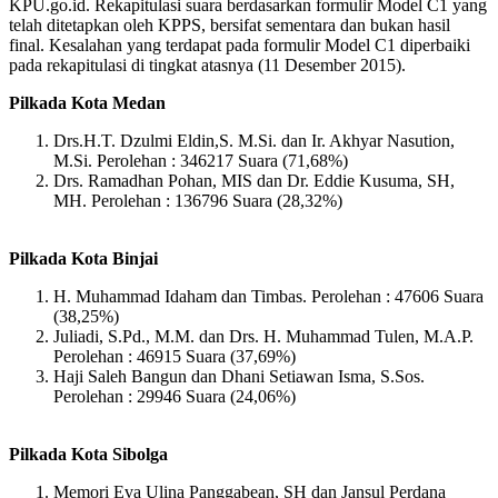
KPU.go.id. Rekapitulasi suara berdasarkan formulir Model C1 yang
telah ditetapkan oleh KPPS, bersifat sementara dan bukan hasil
final. Kesalahan yang terdapat pada formulir Model C1 diperbaiki
pada rekapitulasi di tingkat atasnya (11 Desember 2015).
Pilkada Kota Medan
Drs.H.T. Dzulmi Eldin,S. M.Si. dan Ir. Akhyar Nasution,
M.Si. Perolehan : 346217 Suara (71,68%)
Drs. Ramadhan Pohan, MIS dan Dr. Eddie Kusuma, SH,
MH. Perolehan : 136796 Suara (28,32%)
Pilkada Kota Binjai
H. Muhammad Idaham dan Timbas. Perolehan : 47606 Suara
(38,25%)
Juliadi, S.Pd., M.M. dan Drs. H. Muhammad Tulen, M.A.P.
Perolehan : 46915 Suara (37,69%)
Haji Saleh Bangun dan Dhani Setiawan Isma, S.Sos.
Perolehan : 29946 Suara (24,06%)
Pilkada Kota Sibolga
Memori Eva Ulina Panggabean, SH dan Jansul Perdana