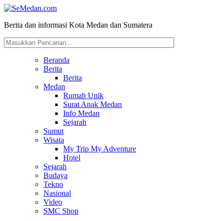
Berita dan informasi Kota Medan dan Sumatera
Beranda
Berita
Berita
Medan
Rumah Unik
Surat Anak Medan
Info Medan
Sejarah
Sumut
Wisata
My Trip My Adventure
Hotel
Sejarah
Budaya
Tekno
Nasional
Video
SMC Shop