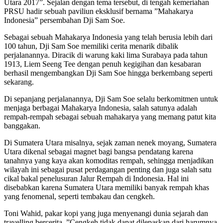
Utara 2017”. Sejalan dengan tema tersebut, di tengah kemeriahan
PRSU hadir sebuah paviliun eksklusif bernama ”Mahakarya
Indonesia” persembahan Dji Sam Soe.
Sebagai sebuah Mahakarya Indonesia yang telah berusia lebih dari
100 tahun, Dji Sam Soe memiliki cerita menarik dibalik
perjalanannya. Diracik di warung kaki lima Surabaya pada tahun
1913, Liem Seeng Tee dengan penuh kegigihan dan kesabaran
berhasil mengembangkan Dji Sam Soe hingga berkembang seperti
sekarang.
Di sepanjang perjalanannya, Dji Sam Soe selalu berkomitmen untuk
menjaga berbagai Mahakarya Indonesia, salah satunya adalah
rempah-rempah sebagai sebuah mahakarya yang memang patut kita
banggakan.
Di Sumatera Utara misalnya, sejak zaman nenek moyang, Sumatera
Utara dikenal sebagai magnet bagi bangsa pendatang karena
tanahnya yang kaya akan komoditas rempah, sehingga menjadikan
wilayah ini sebagai pusat perdagangan penting dan juga salah satu
cikal bakal penelusuran Jalur Rempah di Indonesia. Hal ini
disebabkan karena Sumatera Utara memiliki banyak rempah khas
yang fenomenal, seperti tembakau dan cengkeh.
Toni Wahid, pakar kopi yang juga menyenangi dunia sejarah dan
travelling bercerita, ”Cengkeh tidak dapat dilepaskan dari harumnya