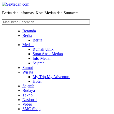
Berita dan informasi Kota Medan dan Sumatera
Beranda
Berita
Berita
Medan
Rumah Unik
Surat Anak Medan
Info Medan
Sejarah
Sumut
Wisata
My Trip My Adventure
Hotel
Sejarah
Budaya
Tekno
Nasional
Video
SMC Shop