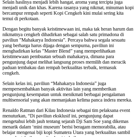
Selain hasilnya menjadi lebih hangat, aroma yang tercipta juga
menjadi unik dan khas. Karena rasanya yang nikmat, minuman kopi
bercampur rempah seperti Kopi Cengkeh kini mulai sering kita
temui di perkotaan.
Dengan begitu banyak keistimewaan ini, maka tak heran harum dan
nikmatnya cengkeh dihadirkan sebagai salah satu primadona di
paviliun ”Mahakarya Indonesia”. Percaya bahwa segala sesuatu
yang berharga harus dijaga dengan sempurna, paviliun ini
menghadirkan kelas ”Master Blend” yang memperlihatkan
keistimewaan pembuatan sebuah mahakarya, dimana para
pengunjung dapat melihat langsung proses memilih dan meracik
paduan tembakau dan rempah berkualitas terbaik, termasuk
cengkeh.
Selain kelas ini, paviliun “Mahakarya Indonesia” juga
mempersembahkan banyak aktivitas lain yang memberikan
pengunjung kesempatan untuk menikmati berbagai pengalaman
multisensorial yang akan memanjakan kelima panca indera mereka.
Renaldo Ratman dari Kilau Indonesia sebagai tim pelaksana event
menuturkan, “Di paviliun eksklusif ini, pengunjung dapat
mengetahui lebih jauh tentang sejarah Dji Sam Soe yang dikemas
menarik dalam ‘mini museum’ berisi beragam memorabilia, atau
belajar mengenai biji kopi Sumatera Utara yang berkualitas sambil