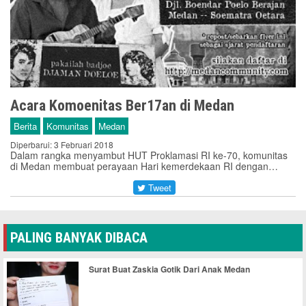
Acara Komoenitas Ber17an di Medan
Berita
Komunitas
Medan
Diperbarui: 3 Februari 2018
Dalam rangka menyambut HUT Proklamasi RI ke-70, komunitas
di Medan membuat perayaan Hari kemerdekaan RI dengan…
Tweet
PALING BANYAK DIBACA
Surat Buat Zaskia Gotik Dari Anak Medan