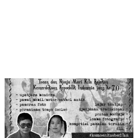
Merdeka
Medan
Diperbarui: 1 Januari 2017
Aneka Lomba Merayakan 70 Tahun Indonesia Merdeka yang
dilakukan warga Jalan Bakti Luhur Medan, tahun ini…
Tweet