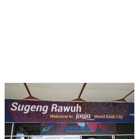
Saoto Bathok Mbah Katro, Yogyakarta
Kuliner
Nasional
Diperbarui: 6 Februari 2018
Jika Anda sedang berkunjung ke Yogyakarta tidak ada salahnya
mencoba kuliner ‘Saoto Bathok Mbah Katro’. Tempat…
Tweet