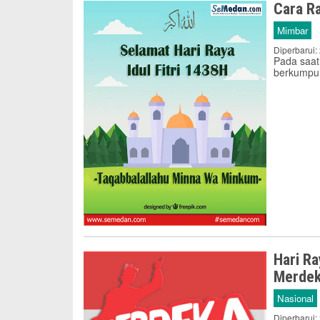
Cara Ra
Mimbar
Diperbarui:
Pada saat 
berkumpul
Hari Ra
Merdek
Nasional
Diperbarui: