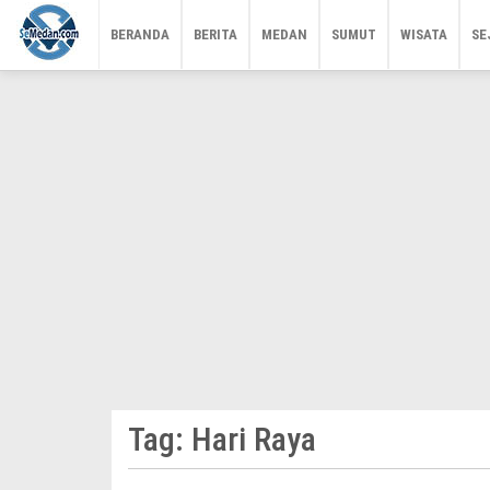
BERANDA
BERITA
MEDAN
SUMUT
WISATA
SE
Tag:
Hari Raya