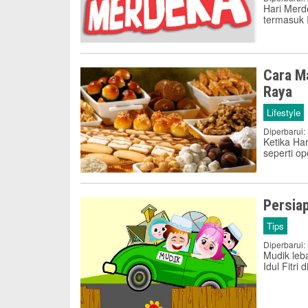
Hari Merde
termasuk 
Cara Ma
Raya
Lifestyle
Diperbarui:
Ketika Ha
seperti o
Persia
Tips
Diperbarui:
Mudik leb
Idul Fitri