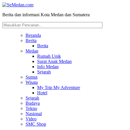
Berita dan informasi Kota Medan dan Sumatera
Beranda
Berita
Berita
Medan
Rumah Unik
Surat Anak Medan
Info Medan
Sejarah
Sumut
Wisata
My Trip My Adventure
Hotel
Sejarah
Budaya
Tekno
Nasional
Video
SMC Shop