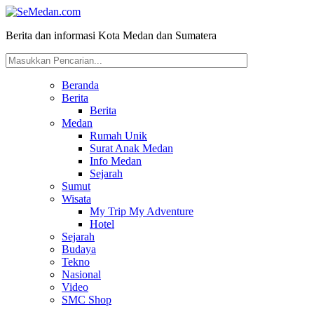
Berita dan informasi Kota Medan dan Sumatera
Beranda
Berita
Berita
Medan
Rumah Unik
Surat Anak Medan
Info Medan
Sejarah
Sumut
Wisata
My Trip My Adventure
Hotel
Sejarah
Budaya
Tekno
Nasional
Video
SMC Shop