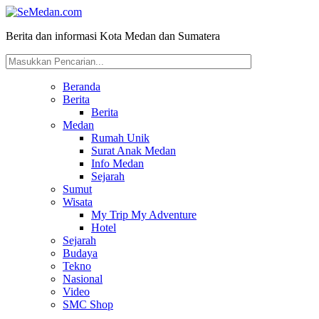
Berita dan informasi Kota Medan dan Sumatera
Beranda
Berita
Berita
Medan
Rumah Unik
Surat Anak Medan
Info Medan
Sejarah
Sumut
Wisata
My Trip My Adventure
Hotel
Sejarah
Budaya
Tekno
Nasional
Video
SMC Shop