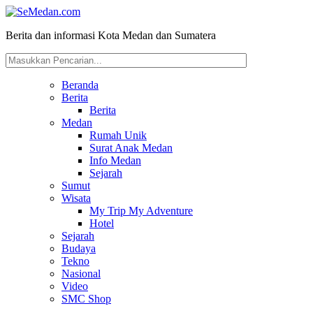
Berita dan informasi Kota Medan dan Sumatera
Beranda
Berita
Berita
Medan
Rumah Unik
Surat Anak Medan
Info Medan
Sejarah
Sumut
Wisata
My Trip My Adventure
Hotel
Sejarah
Budaya
Tekno
Nasional
Video
SMC Shop