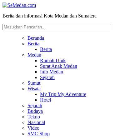
Berita dan informasi Kota Medan dan Sumatera
Beranda
Berita
Berita
Medan
Rumah Unik
Surat Anak Medan
Info Medan
Sejarah
Sumut
Wisata
My Trip My Adventure
Hotel
Sejarah
Budaya
Tekno
Nasional
Video
SMC Shop