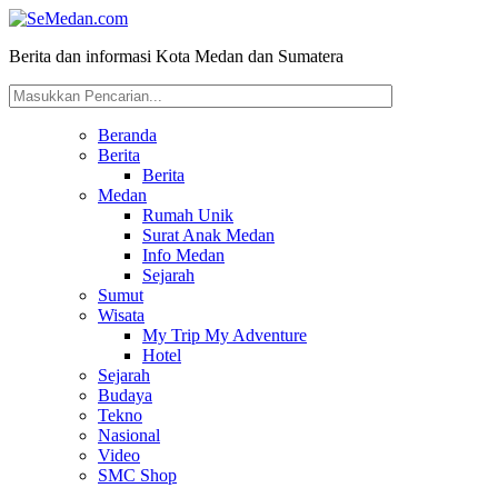
Berita dan informasi Kota Medan dan Sumatera
Beranda
Berita
Berita
Medan
Rumah Unik
Surat Anak Medan
Info Medan
Sejarah
Sumut
Wisata
My Trip My Adventure
Hotel
Sejarah
Budaya
Tekno
Nasional
Video
SMC Shop