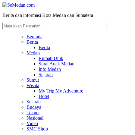
Berita dan informasi Kota Medan dan Sumatera
Beranda
Berita
Berita
Medan
Rumah Unik
Surat Anak Medan
Info Medan
Sejarah
Sumut
Wisata
My Trip My Adventure
Hotel
Sejarah
Budaya
Tekno
Nasional
Video
SMC Shop