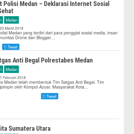
 Polisi Medan – Deklarasi Internet Sosial
Sehat
n
Medan
 23 Maret 2018
lisi Medan yang terdiri dari para penggiat sosial media, insan
munitas Drone dan Blogger…
Tweet
tgas Anti Begal Polrestabes Medan
n
Medan
 7 Februari 2018
es Medan telah membentuk Tim Satgas Anti Begal. Tim
dipimpin oleh Kompol Azuar. Masyarakat Kota…
Tweet
Kita Sumatera Utara