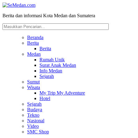
Berita dan informasi Kota Medan dan Sumatera
Beranda
Berita
Berita
Medan
Rumah Unik
Surat Anak Medan
Info Medan
Sejarah
Sumut
Wisata
My Trip My Adventure
Hotel
Sejarah
Budaya
Tekno
Nasional
Video
SMC Shop