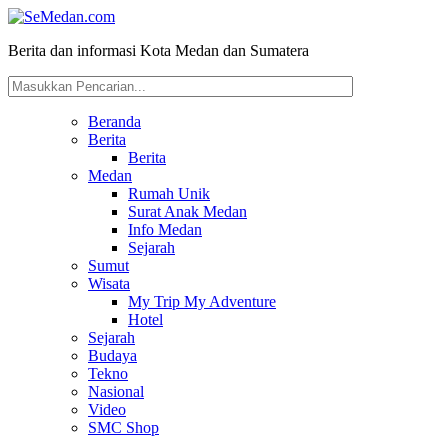
Berita dan informasi Kota Medan dan Sumatera
Beranda
Berita
Berita
Medan
Rumah Unik
Surat Anak Medan
Info Medan
Sejarah
Sumut
Wisata
My Trip My Adventure
Hotel
Sejarah
Budaya
Tekno
Nasional
Video
SMC Shop