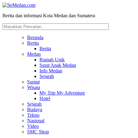
Berita dan informasi Kota Medan dan Sumatera
Beranda
Berita
Berita
Medan
Rumah Unik
Surat Anak Medan
Info Medan
Sejarah
Sumut
Wisata
My Trip My Adventure
Hotel
Sejarah
Budaya
Tekno
Nasional
Video
SMC Shop