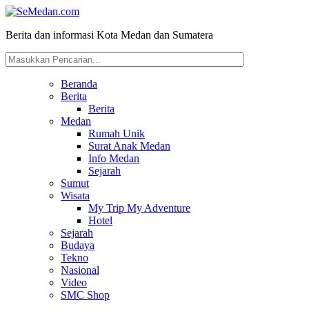
Berita dan informasi Kota Medan dan Sumatera
Beranda
Berita
Berita
Medan
Rumah Unik
Surat Anak Medan
Info Medan
Sejarah
Sumut
Wisata
My Trip My Adventure
Hotel
Sejarah
Budaya
Tekno
Nasional
Video
SMC Shop