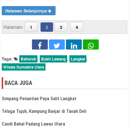
Halaman Selanjutnya
Halaman Sebelumnya
Halaman:
1
2
3
4
Tags:
,
,
,
Bahorok
Bukit Lawang
Langkat
Wisata Sumatera Utara
BACA JUGA
Simpang Penantian Paya Salit Langkat
Telaga Tujuh, Kampung Banjar di Tanah Deli
Candi Bahal Padang Lawas Utara