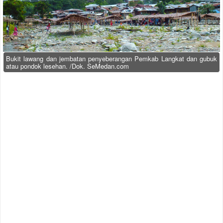
Bukit lawang dan jembatan penyeberangan Pemkab Langkat dan gubuk
atau pondok lesehan. /Dok. SeMedan.com